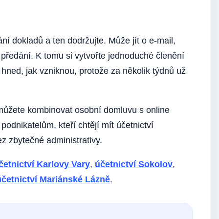
ní dokladů a ten dodržujte. Může jít o e-mail,
 předání. K tomu si vytvořte jednoduché členění
hned, jak vzniknou, protože za několik týdnů už
 můžete kombinovat osobní domluvu s online
dnikatelům, kteří chtějí mít účetnictví
z zbytečné administrativy.
četnictví Karlovy Vary
,
účetnictví Sokolov
,
účetnictví Mariánské Lázně
.