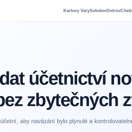
Karlovy Vary
Sokolov
Ostrov
Cheb
dat účetnictví n
bez zbytečných z
 účetní, aby navázání bylo plynulé a kontrolovateln