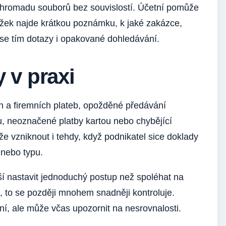
o hromadu souborů bez souvislostí. Účetní pomůže
ožek najde krátkou poznámku, k jaké zakázce,
 se tím dotazy i opakované dohledávání.
 v praxi
h a firemních plateb, opožděné předávání
u, neoznačené platby kartou nebo chybějící
 vzniknout i tehdy, když podnikatel sice doklady
 nebo typu.
pší nastavit jednoduchý postup než spoléhat na
, to se později mnohem snadněji kontroluje.
ní, ale může včas upozornit na nesrovnalosti.