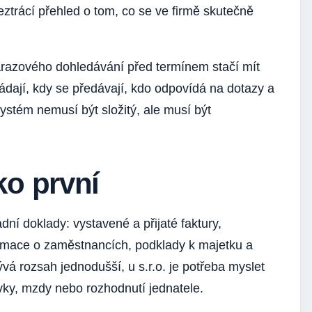
ztrácí přehled o tom, co se ve firmě skutečně
nárazového dohledávání před termínem stačí mít
dají, kdy se předávají, kdo odpovídá na dotazy a
ystém nemusí být složitý, ale musí být
ako první
ní doklady: vystavené a přijaté faktury,
ormace o zaměstnancích, podklady k majetku a
á rozsah jednodušší, u s.r.o. je potřeba myslet
ky, mzdy nebo rozhodnutí jednatele.