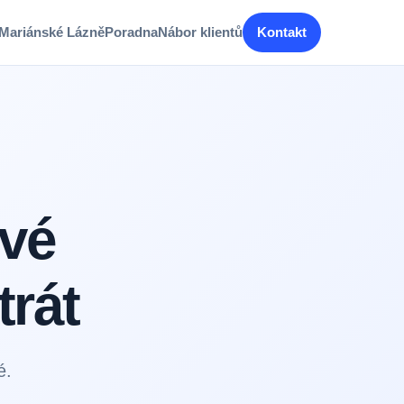
Mariánské Lázně
Poradna
Nábor klientů
Kontakt
ové
trát
é.