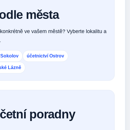
podle města
konkrétně ve vašem městě? Vyberte lokalitu a
.
í Sokolov
účetnictví Ostrov
nské Lázně
účetní poradny