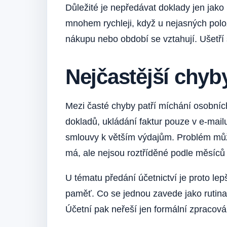
Důležité je nepředávat doklady jen jak
mnohem rychleji, když u nejasných pol
nákupu nebo období se vztahují. Ušetří
Nejčastější chyby
Mezi časté chyby patří míchání osobníc
dokladů, ukládání faktur pouze v e-mail
smlouvy k větším výdajům. Problém může
má, ale nejsou roztříděné podle měsíců
U tématu předání účetnictví je proto le
paměť. Co se jednou zavede jako rutina
Účetní pak neřeší jen formální zpracová