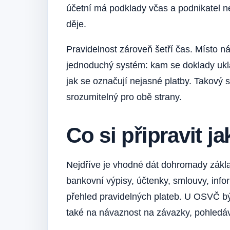
účetní má podklady včas a podnikatel ne
děje.
Pravidelnost zároveň šetří čas. Místo 
jednoduchý systém: kam se doklady uklá
jak se označují nejasné platby. Takový s
srozumitelný pro obě strany.
Co si připravit j
Nejdříve je vhodné dát dohromady základ
bankovní výpisy, účtenky, smlouvy, inf
přehled pravidelných plateb. U OSVČ býv
také na návaznost na závazky, pohledáv