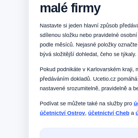
malé firmy
Nastavte si jeden hlavní způsob předává
sdílenou složku nebo pravidelné osobní
podle měsíců. Nejasné položky označte 
bývá složitější dohledat, čeho se týkaly.
Pokud podnikáte v Karlovarském kraji,
předáváním dokladů. Ucetio.cz pomáhá po
nastavené srozumitelně, pravidelně a be
Podívat se můžete také na služby pro
ú
účetnictví Ostrov
,
účetnictví Cheb
a