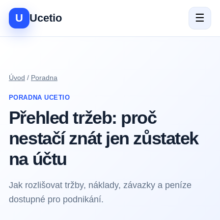
U
Ucetio
☰
Úvod
/
Poradna
PORADNA UCETIO
Přehled tržeb: proč
nestačí znát jen zůstatek
na účtu
Jak rozlišovat tržby, náklady, závazky a peníze
dostupné pro podnikání.