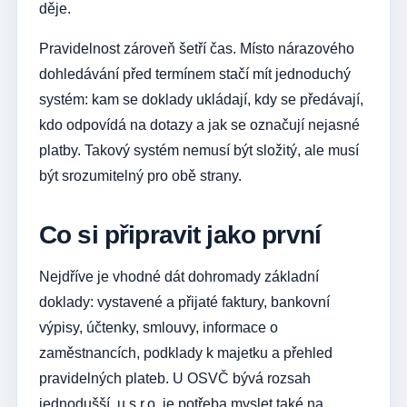
děje.
Pravidelnost zároveň šetří čas. Místo nárazového
dohledávání před termínem stačí mít jednoduchý
systém: kam se doklady ukládají, kdy se předávají,
kdo odpovídá na dotazy a jak se označují nejasné
platby. Takový systém nemusí být složitý, ale musí
být srozumitelný pro obě strany.
Co si připravit jako první
Nejdříve je vhodné dát dohromady základní
doklady: vystavené a přijaté faktury, bankovní
výpisy, účtenky, smlouvy, informace o
zaměstnancích, podklady k majetku a přehled
pravidelných plateb. U OSVČ bývá rozsah
jednodušší, u s.r.o. je potřeba myslet také na