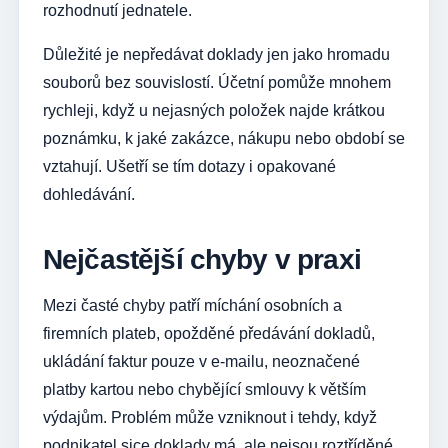
rozhodnutí jednatele.
Důležité je nepředávat doklady jen jako hromadu
souborů bez souvislostí. Účetní pomůže mnohem
rychleji, když u nejasných položek najde krátkou
poznámku, k jaké zakázce, nákupu nebo období se
vztahují. Ušetří se tím dotazy i opakované
dohledávání.
Nejčastější chyby v praxi
Mezi časté chyby patří míchání osobních a
firemních plateb, opožděné předávání dokladů,
ukládání faktur pouze v e-mailu, neoznačené
platby kartou nebo chybějící smlouvy k větším
výdajům. Problém může vzniknout i tehdy, když
podnikatel sice doklady má, ale nejsou roztříděné