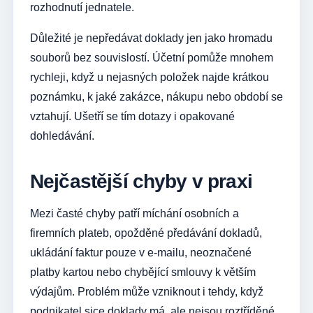
rozhodnutí jednatele.
Důležité je nepředávat doklady jen jako hromadu
souborů bez souvislostí. Účetní pomůže mnohem
rychleji, když u nejasných položek najde krátkou
poznámku, k jaké zakázce, nákupu nebo období se
vztahují. Ušetří se tím dotazy i opakované
dohledávání.
Nejčastější chyby v praxi
Mezi časté chyby patří míchání osobních a
firemních plateb, opožděné předávání dokladů,
ukládání faktur pouze v e-mailu, neoznačené
platby kartou nebo chybějící smlouvy k větším
výdajům. Problém může vzniknout i tehdy, když
podnikatel sice doklady má, ale nejsou roztříděné