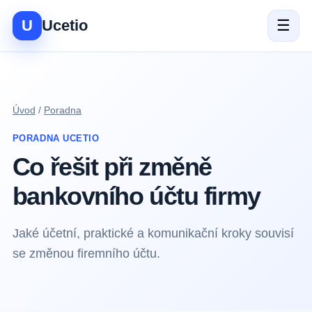
U
Ucetio
☰
Úvod
/
Poradna
PORADNA UCETIO
Co řešit při změně
bankovního účtu firmy
Jaké účetní, praktické a komunikační kroky souvisí
se změnou firemního účtu.