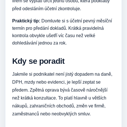
firem se vyplatí určit jednu osobu, která podklady
před odesláním účetní zkontroluje.
Praktický tip:
Domluvte si s účetní pevný měsíční
termín pro předání dokladů. Krátká pravidelná
kontrola obvykle ušetří víc času než velké
dohledávání jednou za rok.
Kdy se poradit
Jakmile si podnikatel není jistý dopadem na daně,
DPH, mzdy nebo evidenci, je lepší zeptat se
předem. Zpětná oprava bývá časově náročnější
než krátká konzultace. To platí hlavně u větších
nákupů, zahraničních obchodů, změn ve firmě,
zaměstnanců nebo neobvyklých smluv.