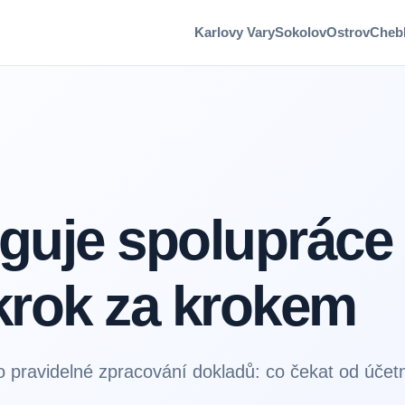
Karlovy Vary
Sokolov
Ostrov
Cheb
guje spolupráce
krok za krokem
o pravidelné zpracování dokladů: co čekat od účet