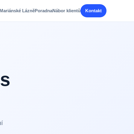
Mariánské Lázně
Poradna
Nábor klientů
Kontakt
 s
ní