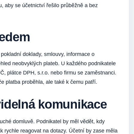
aby se účetnictví řešilo průběžně a bez
předem
 pokladní doklady, smlouvy, informace o
ehled neobvyklých plateb. U každého podnikatele
VČ, plátce DPH, s.r.o. nebo firmu se zaměstnanci.
že platba proběhla, ale také k čemu patří.
idelná komunikace
duché domluvě. Podnikatel by měl vědět, kdy
ak rychle reagovat na dotazy. Účetní by zase měla