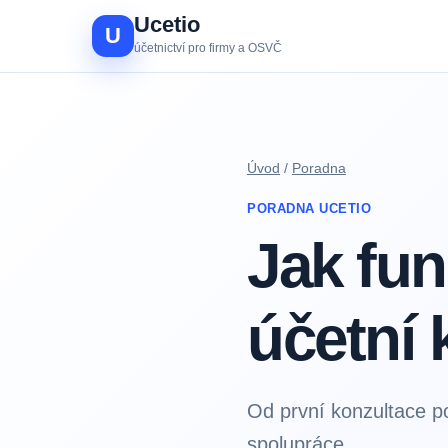
Ucetio
U
účetnictví pro firmy a OSVČ
Úvod
/
Poradna
PORADNA UCETIO
Jak fun
účetní 
Od první konzultace p
spolupráce.