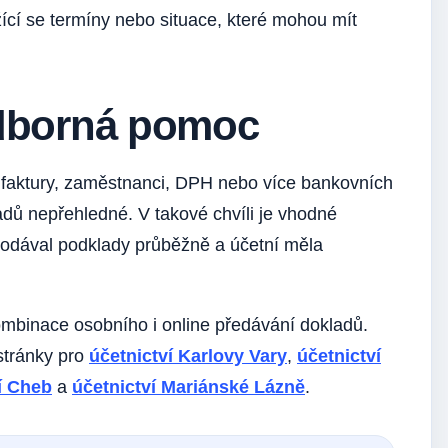
žící se termíny nebo situace, které mohou mít
odborná pomoc
jí faktury, zaměstnanci, DPH nebo více bankovních
dů nepřehledné. V takové chvíli je vhodné
 dodával podklady průběžně a účetní měla
ombinace osobního i online předávání dokladů.
stránky pro
účetnictví Karlovy Vary
,
účetnictví
í Cheb
a
účetnictví Mariánské Lázně
.