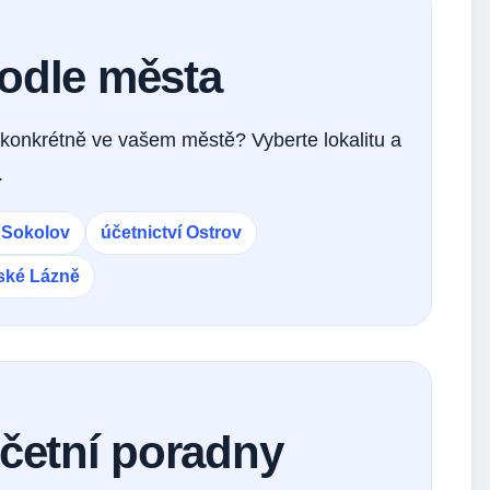
podle města
konkrétně ve vašem městě? Vyberte lokalitu a
.
í Sokolov
účetnictví Ostrov
nské Lázně
účetní poradny