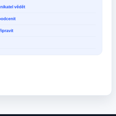
nikatel vědět
podcenit
ipravit